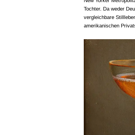
New Yorker Metropolita
Tochter. Da weder Deu
vergleichbare Stillleb
amerikanischen Privat