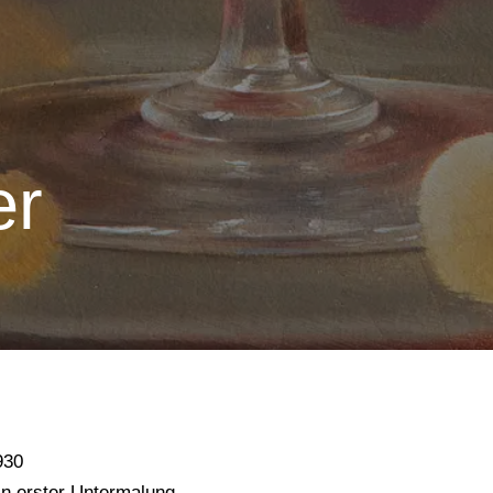
er
930
in erster Untermalung