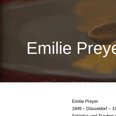
Emilie Prey
Emilie Preyer
1849 – Düsseldorf – 1
Sektglas und Trauben 