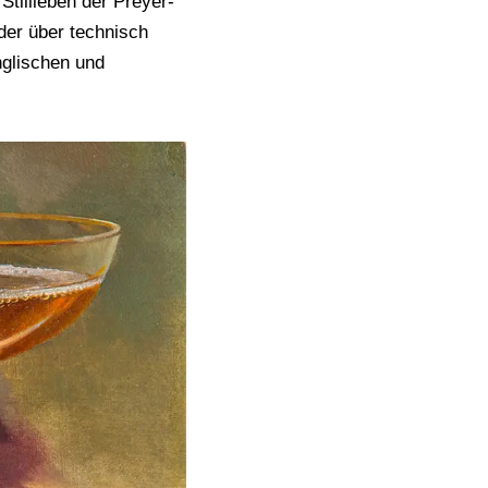
tillleben der Preyer-
der über technisch
nglischen und